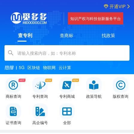
开通VIP
知识产权与科技创新服务平台
查专利
查商标
找政策
Amount (in dollars)
5G
区块链
物联网
云计算
商标查询
专利查询
专利商城
政策导航
版权查询
证书查询
高企编号
全部