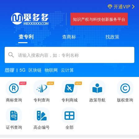
开通VIP
知识产权与科技创新服务平台
查专利
查商标
找政策
Amount (in dollars)
5G
区块链
物联网
云计算
商标查询
专利查询
专利商城
政策导航
版权查询
证书查询
高企编号
全部