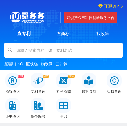
开通VIP
知识产权与科技创新服务平台
查专利
查商标
找政策
Amount (in dollars)
5G
区块链
物联网
云计算
商标查询
专利查询
专利商城
政策导航
版权查询
证书查询
高企编号
全部