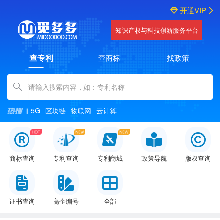
开通VIP
知识产权与科技创新服务平台
查专利
查商标
找政策
Amount (in dollars)
5G
区块链
物联网
云计算
商标查询
专利查询
专利商城
政策导航
版权查询
证书查询
高企编号
全部