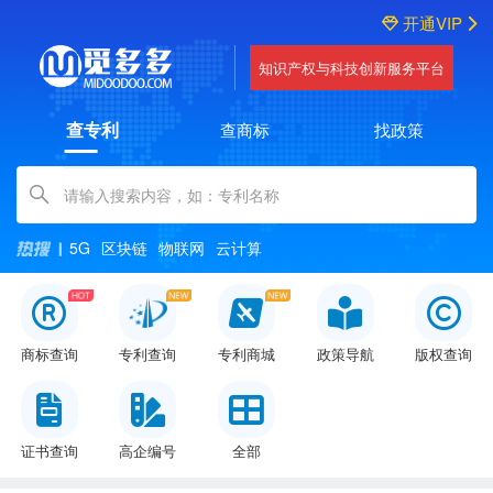
开通VIP
知识产权与科技创新服务平台
查专利
查商标
找政策
Amount (in dollars)
5G
区块链
物联网
云计算
商标查询
专利查询
专利商城
政策导航
版权查询
证书查询
高企编号
全部