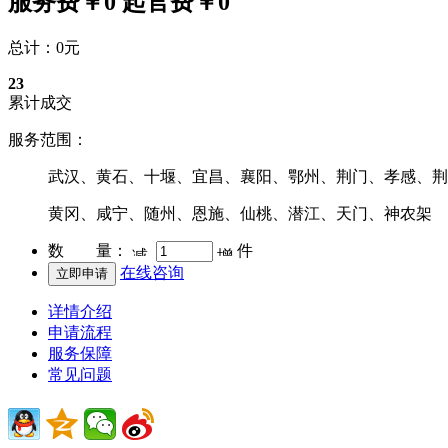
服务费￥0 起
官费￥0
总计：
0
元
23
累计成交
服务范围：
武汉、黄石、十堰、宜昌、襄阳、鄂州、荆门、孝感、荆
黄冈、咸宁、随州、恩施、仙桃、潜江、天门、神农架
数 量：
件
在线咨询
立即申请
详情介绍
申请流程
服务保障
常见问题