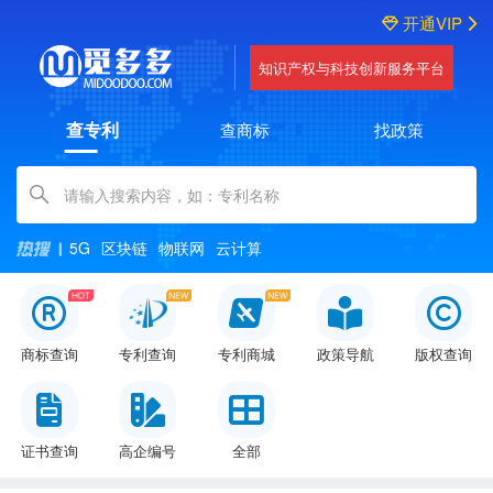
开通VIP
知识产权与科技创新服务平台
查专利
查商标
找政策
Amount (in dollars)
5G
区块链
物联网
云计算
商标查询
专利查询
专利商城
政策导航
版权查询
证书查询
高企编号
全部