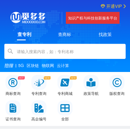
开通VIP
知识产权与科技创新服务平台
查专利
查商标
找政策
Amount (in dollars)
5G
区块链
物联网
云计算
商标查询
专利查询
专利商城
政策导航
版权查询
证书查询
高企编号
全部