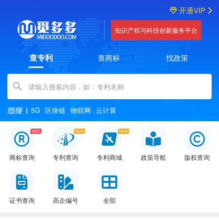
开通VIP
知识产权与科技创新服务平台
查专利
查商标
找政策
Amount (in dollars)
5G
区块链
物联网
云计算
商标查询
专利查询
专利商城
政策导航
版权查询
证书查询
高企编号
全部