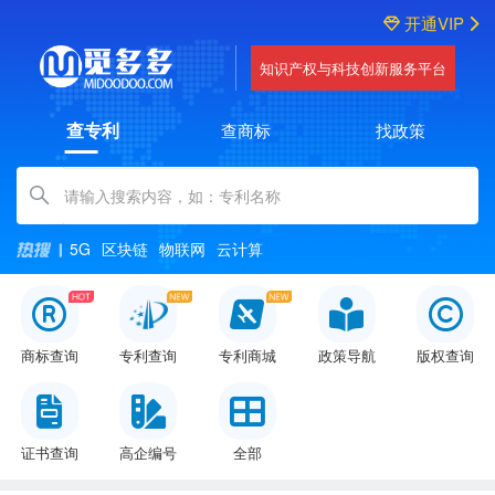
开通VIP
知识产权与科技创新服务平台
查专利
查商标
找政策
Amount (in dollars)
5G
区块链
物联网
云计算
商标查询
专利查询
专利商城
政策导航
版权查询
证书查询
高企编号
全部