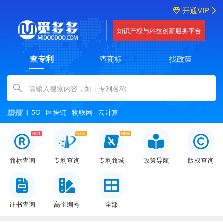
开通VIP
知识产权与科技创新服务平台
查专利
查商标
找政策
Amount (in dollars)
5G
区块链
物联网
云计算
商标查询
专利查询
专利商城
政策导航
版权查询
证书查询
高企编号
全部