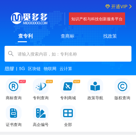
开通VIP
知识产权与科技创新服务平台
查专利
查商标
找政策
Amount (in dollars)
5G
区块链
物联网
云计算
商标查询
专利查询
专利商城
政策导航
版权查询
证书查询
高企编号
全部