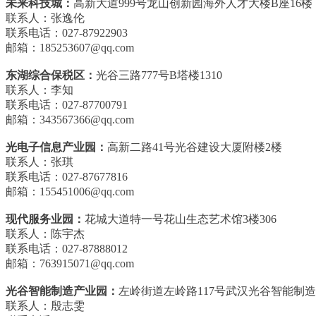
未来科技城：
高新大道999号龙山创新园海外人才大楼B座16楼
联系人：张逸伦
联系电话：027-87922903
邮箱：185253607@qq.com
东湖综合保税区：
光谷三路777号B塔楼1310
联系人：李知
联系电话：027-87700791
邮箱：343567366@qq.com
光电子信息产业园：
高新二路41号光谷建设大厦附楼2楼
联系人：张琪
联系电话：027-87677816
邮箱：155451006@qq.com
现代服务业园：
花城大道特一号花山生态艺术馆3楼306
联系人：陈宇杰
联系电话：027-87888012
邮箱：763915071@qq.com
光谷智能制造产业园：
左岭街道左岭路117号武汉光谷智能制
联系人：殷志雯