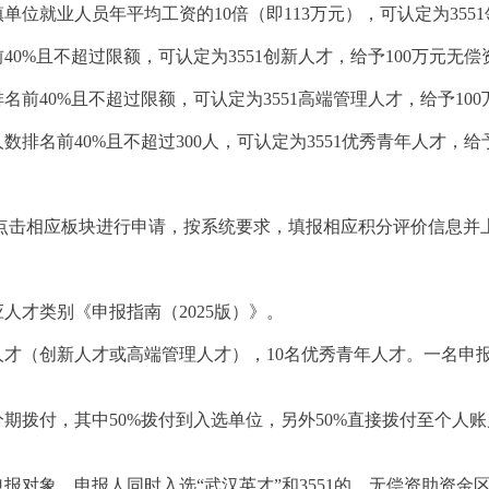
镇单位就业人员年平均工资的10倍（即113万元），可认定为355
0%且不超过限额，可认定为3551创新人才，给予100万元无
前40%且不超过限额，可认定为3551高端管理人才，给予10
排名前40%且不超过300人，可认定为3551优秀青年人才，给
相应板块进行申请，按系统要求，填报相应积分评价信息并上传证
应人才类别《申报指南（2025版）》。
次人才（创新人才或高端管理人才），10名优秀青年人才。一名申报
分期拨付，其中50%拨付到入选单位，另外50%直接拨付至个
申报对象。申报人同时入选“武汉英才”和3551的，无偿资助资金