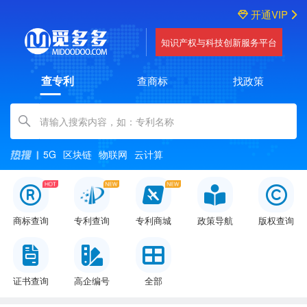
开通VIP
知识产权与科技创新服务平台
查专利
查商标
找政策
Amount (in dollars)
5G
区块链
物联网
云计算
商标查询
专利查询
专利商城
政策导航
版权查询
证书查询
高企编号
全部