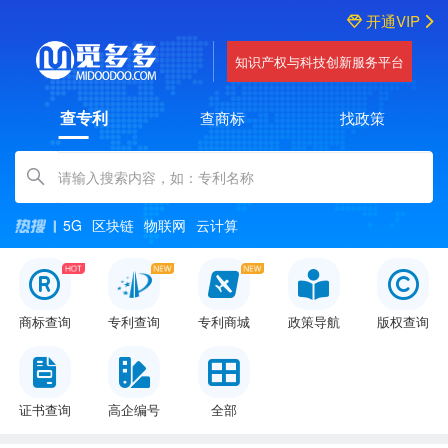
开通VIP
知识产权与科技创新服务平台
查专利
查商标
找政策
Amount (in dollars)
5G
区块链
物联网
云计算
商标查询
专利查询
专利商城
政策导航
版权查询
证书查询
高企编号
全部