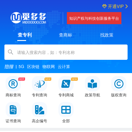
开通VIP
知识产权与科技创新服务平台
查专利
查商标
找政策
Amount (in dollars)
5G
区块链
物联网
云计算
商标查询
专利查询
专利商城
政策导航
版权查询
证书查询
高企编号
全部