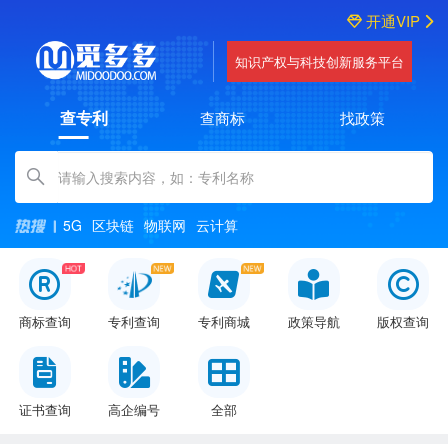
开通VIP
知识产权与科技创新服务平台
查专利
查商标
找政策
Amount (in dollars)
5G
区块链
物联网
云计算
商标查询
专利查询
专利商城
政策导航
版权查询
证书查询
高企编号
全部