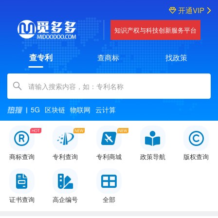
开通VIP
知识产权与科技创新服务平台
查专利
查商标
找政策
Amount (in dollars)
5G
区块链
物联网
云计算
商标查询
专利查询
专利商城
政策导航
版权查询
证书查询
高企编号
全部