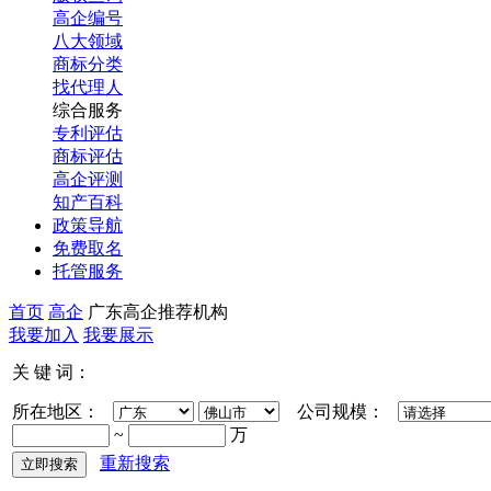
高企编号
八大领域
商标分类
找代理人
综合服务
专利评估
商标评估
高企评测
知产百科
政策导航
免费取名
托管服务
首页
高企
广东高企推荐机构
我要加入
我要展示
关 键 词：
所在地区：
公司规模：
~
万
重新搜索