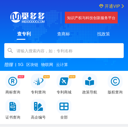
开通VIP
知识产权与科技创新服务平台
查专利
查商标
找政策
Amount (in dollars)
5G
区块链
物联网
云计算
商标查询
专利查询
专利商城
政策导航
版权查询
证书查询
高企编号
全部