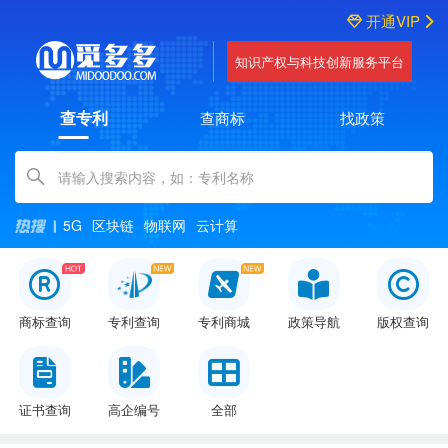
开通VIP
知识产权与科技创新服务平台
查专利
查商标
找政策
Amount (in dollars)
5G
区块链
物联网
云计算
商标查询
专利查询
专利商城
政策导航
版权查询
证书查询
高企编号
全部