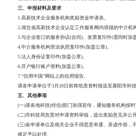
三
、申报材料及要求
1
.
高新技术企业服务机构奖励资金申请表
。
2
.
湖北省高新技术企业认定工作服务网内填报的中介机构
3
.
与企业签订的服务协议(合同)、发票复印件(需同时
4
.
中介服务机构营业执照复印件(加盖公章)
。
5
.
法人身份证复印件(加盖公章)
。
6
.
开户银行账户资料(加盖公章)
。
7
.“信用中国”网站上的信用报告。
请各申请单位于3月28日前将纸质资料报送至襄阳市科
五、其他事项
(一)请各地科技(经信)部门加强宣传，通知服务机构
(二)市科技局负责对申请资料审核，提出奖励意见并公
(三)各申请单位及相关企业不得恶意串通、弄虚作假
规定予以处理。