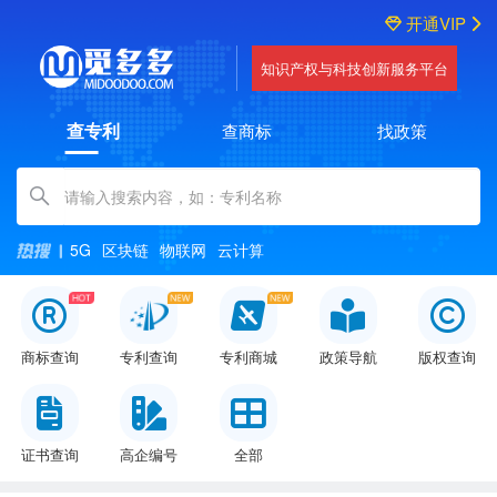
开通VIP
知识产权与科技创新服务平台
查专利
查商标
找政策
Amount (in dollars)
5G
区块链
物联网
云计算
商标查询
专利查询
专利商城
政策导航
版权查询
证书查询
高企编号
全部