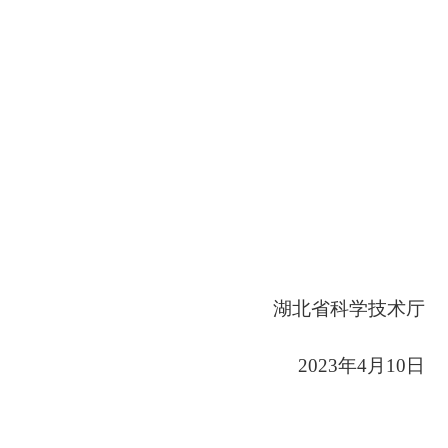
湖北省科学
技术厅
202
3
年
4
月
10
日