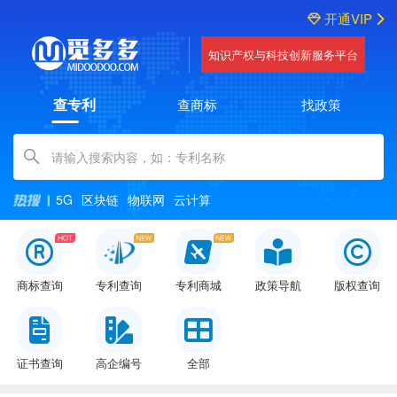
开通VIP
知识产权与科技创新服务平台
查专利
查商标
找政策
Amount (in dollars)
5G
区块链
物联网
云计算
商标查询
专利查询
专利商城
政策导航
版权查询
证书查询
高企编号
全部