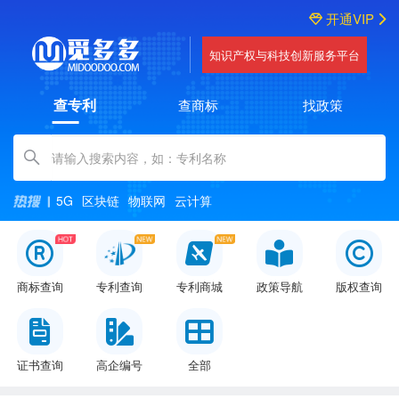
开通VIP
知识产权与科技创新服务平台
查专利
查商标
找政策
Amount (in dollars)
5G
区块链
物联网
云计算
商标查询
专利查询
专利商城
政策导航
版权查询
证书查询
高企编号
全部