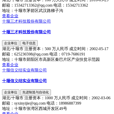
邮箱：
15342713362@qq.com
电话：
15342713362
地址：
十堰市茅箭区武汉路梯子沟
查看企业
十堰三才科技股份有限公司
十堰三才科技股份有限公司
企业单位
电子信息
湖北/十堰市
注册资本：
500 万人民币
成立时间：
2002-05-17
邮箱：
625236598@qq.com
电话：
0719-7686191
地址：
十堰市郧阳区市高新区秦巴片区产业扶贫示范园
查看企业
十堰信义结实业有限公司
十堰信义结实业有限公司
企业单位
先进制造与自动化
湖北/十堰市
注册资本：
1000 万人民币
成立时间：
2002-03-06
邮箱：
syxinyijie@qq.com
电话：
18986887399
地址：
十堰市张湾区西城开发区49号
查看企业