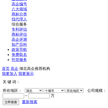
高企编号
八大领域
商标分类
找代理人
综合服务
专利评估
商标评估
高企评测
知产百科
政策导航
免费取名
托管服务
首页
高企
湖北高企推荐机构
我要加入
我要展示
关 键 词：
所在地区：
公司规模
~
万
重新搜索